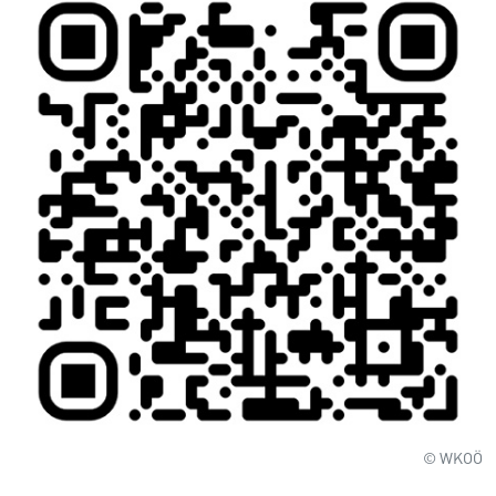
© WKOÖ