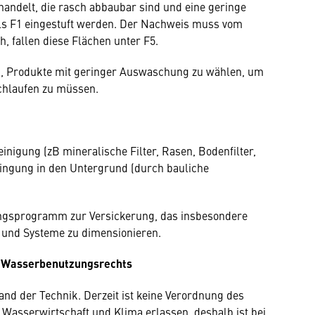
handelt, die rasch abbaubar sind und eine geringe
als F1 eingestuft werden. Der Nachweis muss vom
h, fallen diese Flächen unter F5.
n, Produkte mit geringer Auswaschung zu wählen, um
chlaufen zu müssen.
einigung (zB mineralische Filter, Rasen, Bodenfilter,
ringung in den Untergrund (durch bauliche
ungsprogramm zur Versickerung, das insbesondere
en und Systeme zu dimensionieren.
n Wasserbenutzungsrechts
and der Technik. Derzeit ist keine Verordnung des
 Wasserwirtschaft und Klima erlassen, deshalb ist bei