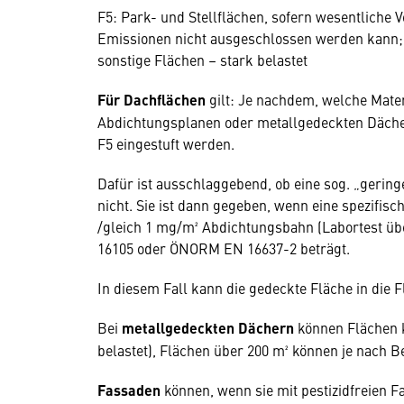
F5: Park- und Stellflächen, sofern wesentlich
Emissionen nicht ausgeschlossen werden kann; 
sonstige Flächen – stark belastet
Für Dachflächen
gilt: Je nachdem, welche Mate
Abdichtungsplanen oder metallgedeckten Dächer
F5 eingestuft werden.
Dafür ist ausschlaggebend, ob eine sog. „gerin
nicht. Sie ist dann gegeben, wenn eine spezifis
/gleich 1 mg/m² Abdichtungsbahn (Labortest ü
16105 oder ÖNORM EN 16637-2 beträgt.
In diesem Fall kann die gedeckte Fläche in die 
Bei
metallgedeckten Dächern
können Flächen k
belastet), Flächen über 200 m² können je nach 
Fassaden
können, wenn sie mit pestizidfreien 