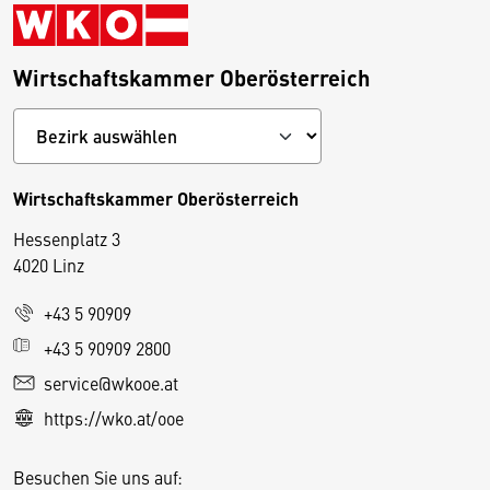
Wirtschaftskammer Oberösterreich
Wirtschaftskammer Oberösterreich
Hessenplatz 3
4020 Linz
+43 5 90909
D
+43 5 90909 2800
i
service@wkooe.at
e
https://wko.at/ooe
s
e
Besuchen Sie uns auf:
S