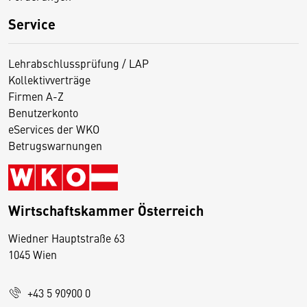
Service
Lehrabschlussprüfung / LAP
Kollektivverträge
Firmen A-Z
Benutzerkonto
eServices der WKO
Betrugswarnungen
Wirtschaftskammer Österreich
Wiedner Hauptstraße 63
D
1045 Wien
i
e
+43 5 90900 0
s