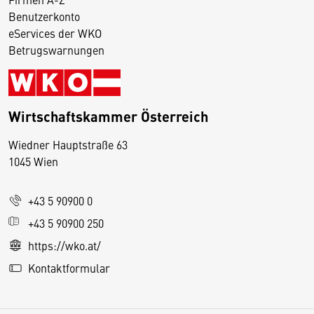
Benutzerkonto
eServices der WKO
Betrugswarnungen
Wirtschaftskammer Österreich
Wiedner Hauptstraße 63
D
1045 Wien
i
e
+43 5 90900 0
s
e
+43 5 90900 250
S
https://wko.at/
e
Kontaktformular
it
e