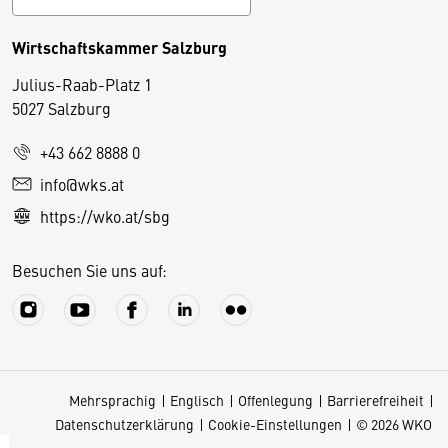
Wirtschaftskammer Salzburg
Julius-Raab-Platz 1
5027 Salzburg
D
+43 662 8888 0
i
info@wks.at
e
https://wko.at/sbg
s
e
Besuchen Sie uns auf:
S
e
it
e
v
Mehrsprachig
Englisch
Offenlegung
Barrierefreiheit
e
Datenschutzerklärung
Cookie-Einstellungen
© 2026 WKO
r