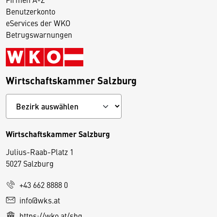
Benutzerkonto
eServices der WKO
Betrugswarnungen
Wirtschaftskammer Salzburg
Wirtschaftskammer Salzburg
Julius-Raab-Platz 1
5027 Salzburg
D
+43 662 8888 0
i
info@wks.at
e
https://wko.at/sbg