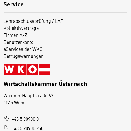
Service
Lehrabschlussprüfung / LAP
Kollektivverträge
Firmen A-Z
Benutzerkonto
eServices der WKO
Betrugswarnungen
Wirtschaftskammer Österreich
Wiedner Hauptstraße 63
D
1045 Wien
i
e
+43 5 90900 0
s
e
+43 5 90900 250