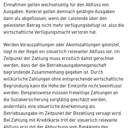
Einnahmen gelten wechselseitig für den Abfluss von
Ausgaben. Konkret gelten demnach getätigte Ausgaben
dann als abgeflossen, wenn der Leistende über den
geleisteten Betrag nicht mehr verfügungsbefugt ist, also die
wirtschaftliche Verfügungsmacht verloren hat.
Werden Vorauszahlungen oder Akontozahlungen geleistet,
liegt in der Regel ein steuerlich relevanter Abfluss vor. Im
Zeitpunkt der Zahlung muss ernstlich damit gerechnet
werden, dass der die Betriebsausgabeneigenschaft
begründende Zusammenhang gegeben ist. Durch
willkürliche Zahlungen ohne entsprechende wirtschaftliche
Begründung kann die Höhe der Einkünfte nicht beeinflusst
werden. Beispielsweise müssen freiwillige Zahlungen an
die Sozialversicherung sorgfältig geschätzt werden,
andernfalls eine steuerliche Anerkennung als
Betriebsausgabe im Zeitpunkt der Bezahlung versagt wird.
Bei Zahlung mit Kreditkarte tritt der steuerlich relevante
Abfluss erst mit der Abbuchung vom Bankkonto des