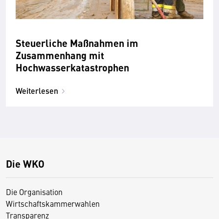
Steuerliche Maßnahmen im
Zusammenhang mit
Hochwasserkatastrophen
Weiterlesen
Die WKO
Die Organisation
Wirtschaftskammerwahlen
Transparenz