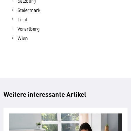
Salzburg
Steiermark
Tirol
Vorarlberg
Wien
Weitere interessante Artikel