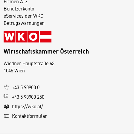
Firmen A-Z
Benutzerkonto
eServices der WKO
Betrugswarnungen
Wirtschaftskammer Österreich
Wiedner Hauptstraße 63
D
1045 Wien
i
e
+43 5 90900 0
s
e
+43 5 90900 250
S
https://wko.at/
e
Kontaktformular
it
e