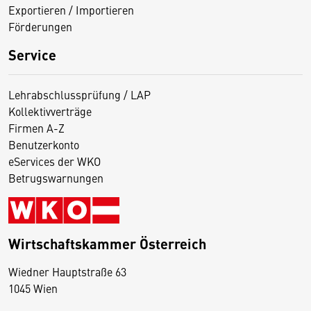
Exportieren / Importieren
Förderungen
Service
Lehrabschlussprüfung / LAP
Kollektivverträge
Firmen A-Z
Benutzerkonto
eServices der WKO
Betrugswarnungen
Wirtschaftskammer Österreich
Wiedner Hauptstraße 63
D
1045 Wien
i