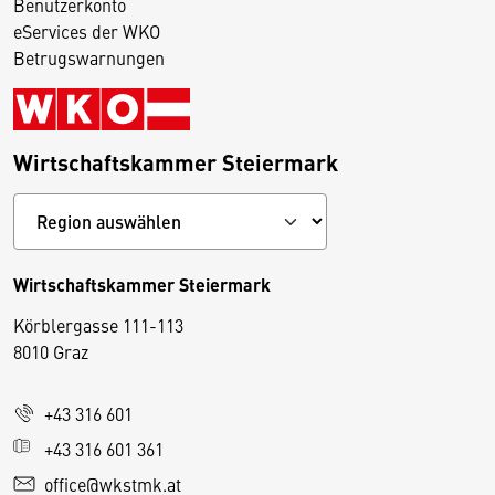
Benutzerkonto
eServices der WKO
Betrugswarnungen
Wirtschaftskammer Steiermark
Wirtschaftskammer Steiermark
Körblergasse 111-113
D
8010 Graz
i
e
+43 316 601
s
e
+43 316 601 361
S
office@wkstmk.at