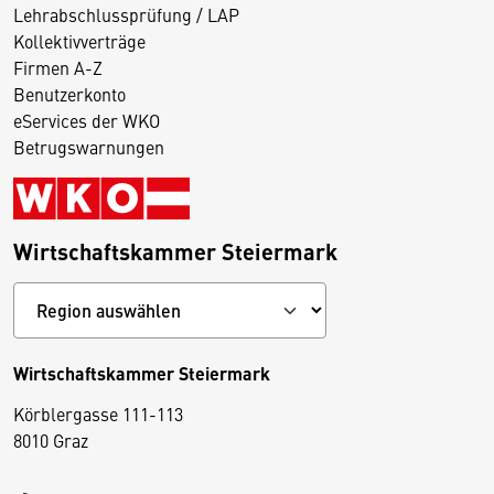
Lehrabschlussprüfung / LAP
Kollektivverträge
Firmen A-Z
Benutzerkonto
eServices der WKO
Betrugswarnungen
Wirtschaftskammer Steiermark
Wirtschaftskammer Steiermark
Körblergasse 111-113
D
8010 Graz
i
e