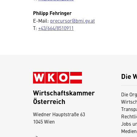
Philipp Fehringer
E-Mail:
precursor@bmi.gv.at
T:
+43/664/8510911
Die 
Wirtschaftskammer
Die Org
Österreich
Wirtsc
D
Transp
Wiedner Hauptstraße 63
i
Rechtl
1045 Wien
Jobs u
e
Medien
s