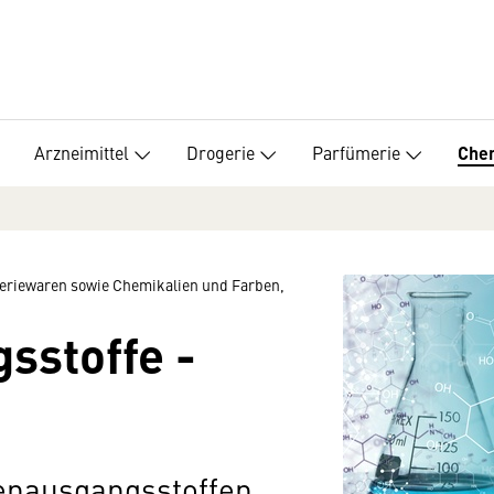
Arzneimittel
Drogerie
Parfümerie
Che
meriewaren sowie Chemikalien und Farben,
sstoffe -
enausgangsstoffen