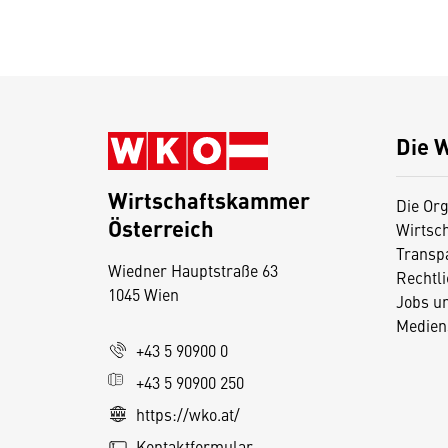
Die 
Wirtschaftskammer
Die Org
Österreich
Wirtsc
D
Transp
Wiedner Hauptstraße 63
i
Rechtl
1045 Wien
Jobs u
e
Medien
s
+43 5 90900 0
e
+43 5 90900 250
S
e
https://wko.at/
it
Kontaktformular