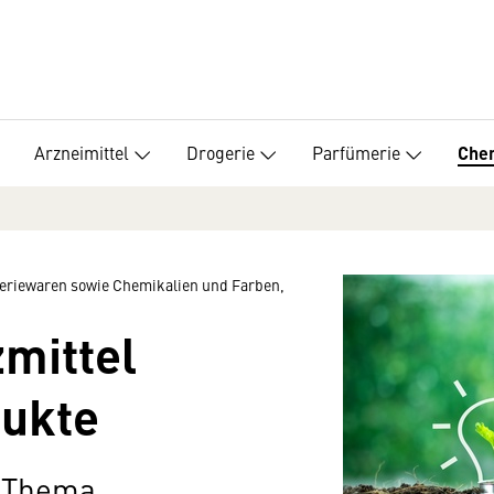
Arzneimittel
Drogerie
Parfümerie
Che
meriewaren sowie Chemikalien und Farben,
mittel
dukte
m Thema