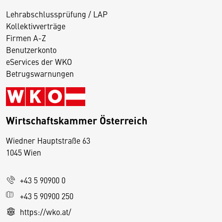
Lehrabschlussprüfung / LAP
Kollektivverträge
Firmen A-Z
Benutzerkonto
eServices der WKO
Betrugswarnungen
Wirtschaftskammer Österreich
Wiedner Hauptstraße 63
D
1045 Wien
i
e
+43 5 90900 0
s
e
+43 5 90900 250
S
https://wko.at/