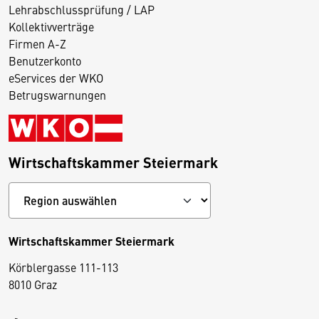
Lehrabschlussprüfung / LAP
Kollektivverträge
Firmen A-Z
Benutzerkonto
eServices der WKO
Betrugswarnungen
Wirtschaftskammer Steiermark
Wirtschaftskammer Steiermark
Körblergasse 111-113
D
8010 Graz
i
e