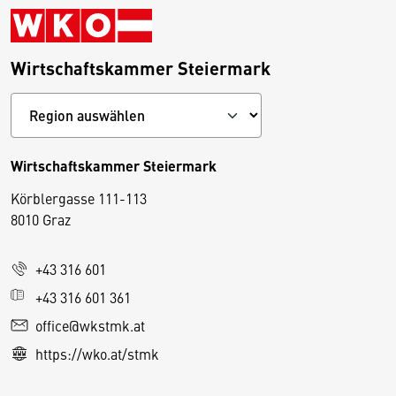
Wirtschaftskammer Steiermark
Wirtschaftskammer Steiermark
Körblergasse 111-113
D
8010 Graz
i
e
+43 316 601
s
e
+43 316 601 361
S
office@wkstmk.at
e
https://wko.at/stmk
it
e