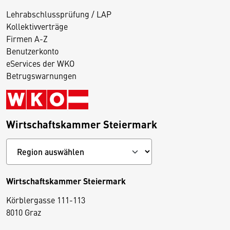
Lehrabschlussprüfung / LAP
Kollektivverträge
Firmen A-Z
Benutzerkonto
eServices der WKO
Betrugswarnungen
Wirtschaftskammer Steiermark
Wirtschaftskammer Steiermark
Körblergasse 111-113
D
8010 Graz
i
e