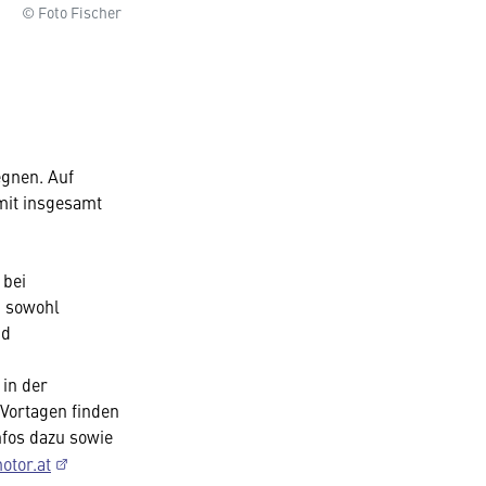
© Foto Fischer
egnen. Auf
mit insgesamt
bei
, sowohl
nd
in der
 Vortagen finden
nfos dazu sowie
tor.at