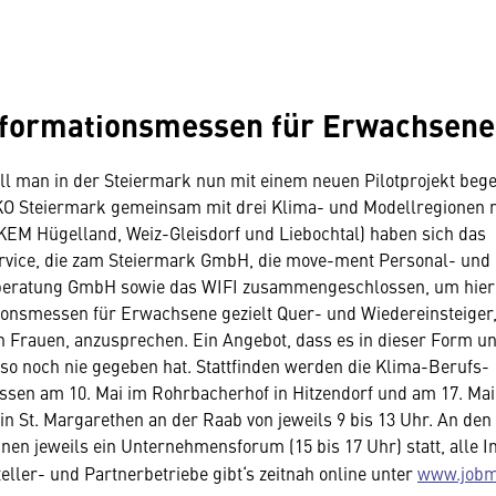
nformationsmessen für Erwachsene
ll man in der Steiermark nun mit einem neuen Pilotprojekt beg
WKO Steiermark gemeinsam mit drei Klima- und Modellregionen 
EM Hügelland, Weiz-Gleisdorf und Liebochtal) haben sich das
rvice, die zam Steiermark GmbH, die move-ment Personal- und
ratung GmbH sowie das WIFI zusammengeschlossen, um hier 
ionsmessen für Erwachsene gezielt Quer- und Wiedereinsteiger
 Frauen, anzusprechen. Ein Angebot, dass es in dieser Form u
 so noch nie gegeben hat. Stattfinden werden die Klima-Berufs-
sen am 10. Mai im Rohrbacherhof in Hitzendorf und am 17. Mai 
in St. Margarethen an der Raab von jeweils 9 bis 13 Uhr. An den
nen jeweils ein Unternehmensforum (15 bis 17 Uhr) statt, alle I
eller- und Partnerbetriebe gibt‘s zeitnah online unter
www.jobmo