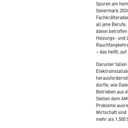
Spuren am heimi
Steiermark 2024
Fachkräfteradar
all jene Berufe
davon betroffen
Heizungs- und 
Rauchfangkehrer
– das heißt, au
Darunter fallen
Elektroinstalla
herausfordernde
dürfte, wie Date
Betrieben aus 
Stellen dem AM
Probleme ausrei
Wirtschaft sind
mehr als 1.500 S