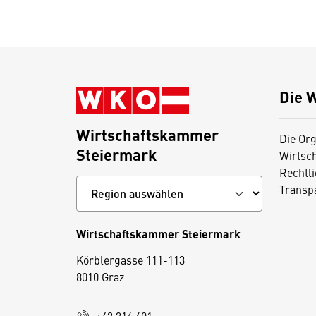
Die 
Wirtschaftskammer
Die Org
Steiermark
Wirtsc
Rechtl
Transp
Wirtschaftskammer Steiermark
D
Körblergasse 111-113
i
8010 Graz
e
s