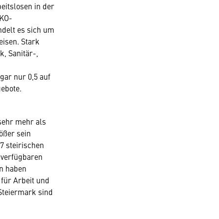
eitslosen in der
WKO-
ndelt es sich um
eisen. Stark
, Sanitär-,
gar nur 0,5 auf
gebote.
 sehr mehr als
ößer sein
57 steirischen
 verfügbaren
en haben
für Arbeit und
 Steiermark sind