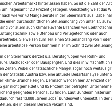
schen Arbeitsmarkt hinterlassen haben. So ist die Zahl der Arb
 um insgesamt 12,3 Prozent gestiegen. Gleichzeitig weist das 
 nach wie vor 43 Mangelberufe in der Steiermark aus. Dabei ha
, die einen durchschnittlichen Stellenandrang von unter 1,5 ausw
 sind vor allem auch klimarelevante Branchen wie Elektrotechnik
Lüftungstechnik sowie Ofenbau und Verlegetechnik oder auch
betriebe. Sie weisen zum Teil einen Stellenandrang von 1 oder 
f eine arbeitslose Person kommen hier im Schnitt zwei Stellenan
 in der Steiermark derzeit u.a. Berufsgruppen wie Rohr- und
teure, Dachdecker oder Bauspengler. Und dies in wirtschaftlich
n Zeiten. Wobei der tatsächliche Mangel sogar noch weitaus gr
n der Statistik Austria bzw. eine aktuelle Bedarfsanalyse unter 
der Klima-Branche zeigen. Demnach werden hier 37 Prozent der
S gar nicht gemeldet und 85 Prozent der befragten Unternehm
chend geeignetes Personal zu finden. Laut Bundesministerium 
 dadurch fast 13.000 „Green Jobs“ bundesweit unbesetzt. In der
tellen, die in diesem Bereich vakant sind.