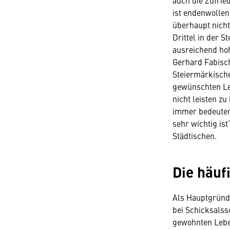
auch die Zufrie
ist endenwollen
überhaupt nicht
Drittel in der S
ausreichend ho
Gerhard Fabisch
Steiermärkische
gewünschten Le
nicht leisten z
immer bedeutend
sehr wichtig is
Städtischen.
Die häuf
Als Hauptgründe
bei Schicksalss
gewohnten Leben