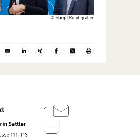
© Margit Kundigraber
kt
rin Sattler
asse 111-113