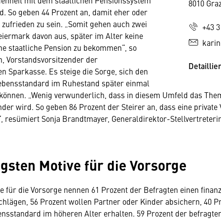
denheit mit dem staatlichen Pensionssystem
8010 Gra
d. So geben 44 Prozent an, damit eher oder
 zufrieden zu sein. „Somit gehen auch zwei
+43 3
teiermark davon aus, später im Alter keine
karin
he staatliche Pension zu bekommen“, so
, Vorstandsvorsitzender der
Detaillie
n Sparkasse. Es steige die Sorge, sich den
bensstandard im Ruhestand später einmal
u können. „Wenig verwunderlich, dass in diesem Umfeld das The
er wird. So geben 86 Prozent der Steirer an, dass eine private 
t“, resümiert Sonja Brandtmayer, Generaldirektor-Stellvertreteri
igsten Motive für die Vorsorge
 für die Vorsorge nennen 61 Prozent der Befragten einen finanz
chlägen, 56 Prozent wollen Partner oder Kinder absichern, 40 P
sstandard im höheren Alter erhalten. 59 Prozent der befragten