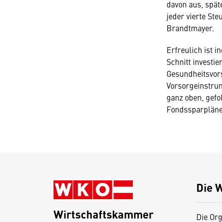
davon aus, spät
jeder vierte Ste
Brandtmayer.
Erfreulich ist 
Schnitt investi
Gesundheitsvors
Vorsorgeinstrum
ganz oben, gefo
Fondssparpläne
Die 
Wirtschaftskammer
Die Org