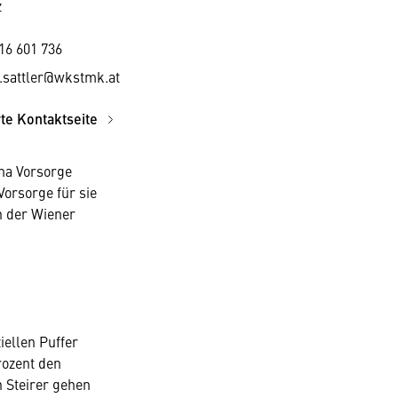
z
16 601 736
.sattler@wkstmk.at
rte Kontaktseite
ma Vorsorge
Vorsorge für sie
n der Wiener
iellen Puffer
rozent den
 Steirer gehen