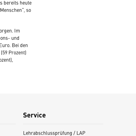
s bereits heute
e Menschen“, so
sorgen. Im
sions- und
Euro. Bei den
(59 Prozent)
zent),
Service
Lehrabschlussprüfung / LAP