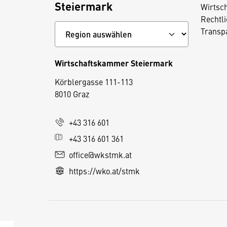
Steiermark
Wirtsc
Rechtl
Transp
Wirtschaftskammer Steiermark
D
Körblergasse 111-113
i
8010 Graz
e
s
+43 316 601
e
+43 316 601 361
S
e
office@wkstmk.at
it
https://wko.at/stmk
e
v
e
r