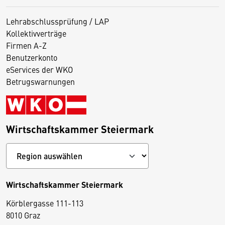
Lehrabschlussprüfung / LAP
Kollektivverträge
Firmen A-Z
Benutzerkonto
eServices der WKO
Betrugswarnungen
Wirtschaftskammer Steiermark
Wirtschaftskammer Steiermark
Körblergasse 111-113
D
8010 Graz
i