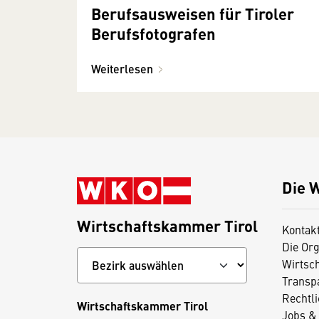
Berufsausweisen für Tiroler
Berufsfotografen
Weiterlesen
Die 
Wirtschaftskammer Tirol
Kontak
Die Org
Wirtsc
Transp
Rechtl
Wirtschaftskammer Tirol
Jobs & 
D