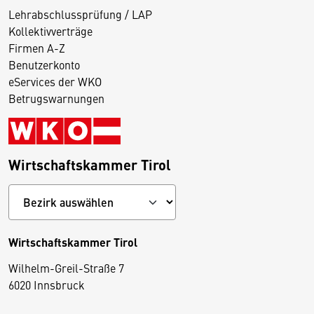
Lehrabschlussprüfung / LAP
Kollektivverträge
Firmen A-Z
Benutzerkonto
eServices der WKO
Betrugswarnungen
Wirtschaftskammer Tirol
Wirtschaftskammer Tirol
Wilhelm-Greil-Straße 7
D
6020 Innsbruck
i
e