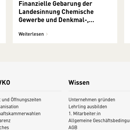
Finanzielle Gebarung der
Landesinnung Chemische
Gewerbe und Denkmal-,
Fassaden- und Gebäudereiniger
Weiterlesen
Tirol
WKO
Wissen
t und Öffnungszeiten
Unternehmen gründen
anisation
Lehrling ausbilden
haftskammerwahlen
1. Mitarbeiter:in
arenz
Allgemeine Geschäftsbedingu
iches
AGB