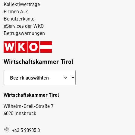
Kollektivverträge
Firmen A-Z
Benutzerkonto
eServices der WKO
Betrugswarnungen
Wirtschaftskammer Tirol
Wirtschaftskammer Tirol
Wilhelm-Greil-Straße 7
D
6020 Innsbruck
i
e
+43 5 90905 0
s