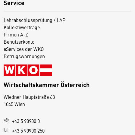
Service
Lehrabschlussprüfung / LAP
Kollektivverträge
Firmen A-Z
Benutzerkonto
eServices der WKO
Betrugswarnungen
Wirtschaftskammer Österreich
Wiedner Hauptstraße 63
D
1045 Wien
i
e
+43 5 90900 0
s
e
+43 5 90900 250