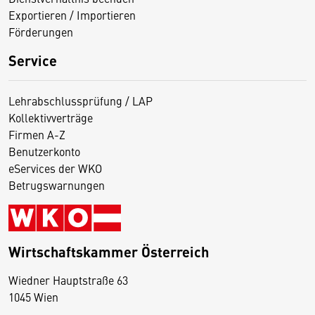
Exportieren / Importieren
Förderungen
Service
Lehrabschlussprüfung / LAP
Kollektivverträge
Firmen A-Z
Benutzerkonto
eServices der WKO
Betrugswarnungen
Wirtschaftskammer Österreich
Wiedner Hauptstraße 63
D
1045 Wien
i