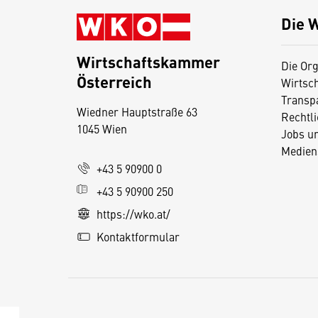
Die 
Wirtschaftskammer
Die Org
Österreich
Wirtsc
D
Transp
Wiedner Hauptstraße 63
i
Rechtl
1045 Wien
Jobs u
e
Medien
s
+43 5 90900 0
e
+43 5 90900 250
S
e
https://wko.at/
it
Kontaktformular
e
v
e
r