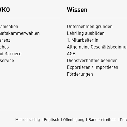
WKO
Wissen
anisation
Unternehmen gründen
haftskammerwahlen
Lehrling ausbilden
arenz
1. Mitarbeiter:in
iches
Allgemeine Geschäftsbedingu
nd Karriere
AGB
service
Dienstverhältnis beenden
Exportieren / Importieren
Förderungen
Mehrsprachig
Englisch
Offenlegung
Barrierefreiheit
Dat