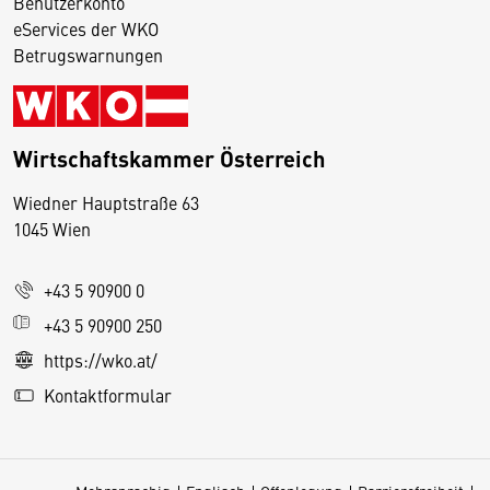
Benutzerkonto
eServices der WKO
Betrugswarnungen
Wirtschaftskammer Österreich
Wiedner Hauptstraße 63
D
1045 Wien
i
e
+43 5 90900 0
s
e
+43 5 90900 250
S
https://wko.at/
e
Kontaktformular
it
e
v