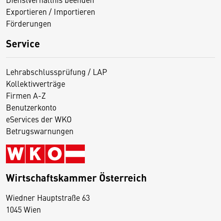
Exportieren / Importieren
Förderungen
Service
Lehrabschlussprüfung / LAP
Kollektivverträge
Firmen A-Z
Benutzerkonto
eServices der WKO
Betrugswarnungen
Wirtschaftskammer Österreich
Wiedner Hauptstraße 63
D
1045 Wien
i