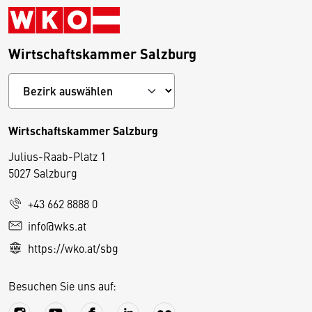
Wirtschaftskammer Salzburg
Wirtschaftskammer Salzburg
Julius-Raab-Platz 1
5027 Salzburg
D
+43 662 8888 0
i
info@wks.at
e
https://wko.at/sbg
s
e
Besuchen Sie uns auf:
S
e