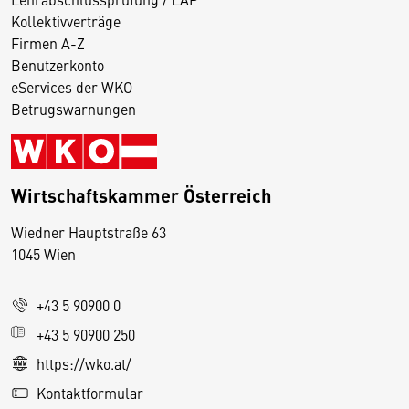
Kollektivverträge
Firmen A-Z
Benutzerkonto
eServices der WKO
Betrugswarnungen
Wirtschaftskammer Österreich
Wiedner Hauptstraße 63
D
1045 Wien
i
e
+43 5 90900 0
s
e
+43 5 90900 250
S
https://wko.at/
e
Kontaktformular
it