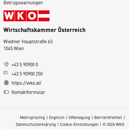
Betrugswarnungen
Wirtschaftskammer Österreich
Wiedner Hauptstraße 63
D
1045 Wien
i
e
+43 5 90900 0
s
e
+43 5 90900 250
S
https://wko.at/
e
Kontaktformular
it
e
v
Mehrsprachig
Englisch
Offenlegung
Barrierefreiheit
e
Datenschutzerklärung
Cookie-Einstellungen
© 2026 WKO
r