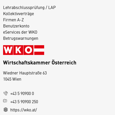
Lehrabschlussprüfung / LAP
Kollektivverträge
Firmen A-Z
Benutzerkonto
eServices der WKO
Betrugswarnungen
Wirtschaftskammer Österreich
Wiedner Hauptstraße 63
D
1045 Wien
i
e
+43 5 90900 0
s
e
+43 5 90900 250
S
https://wko.at/