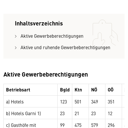
Inhaltsverzeichnis
Aktive Gewerbeberechtigungen
Aktive und ruhende Gewerbeberechtigungen
Aktive Gewerbeberechtigungen
Betriebsart
Bgld
Ktn
NÖ
OÖ
S
a) Hotels
123
501
349
351
9
b) Hotels Garni 1)
23
21
23
12
7
c) Gasthöfe mit
99
475
579
296
4