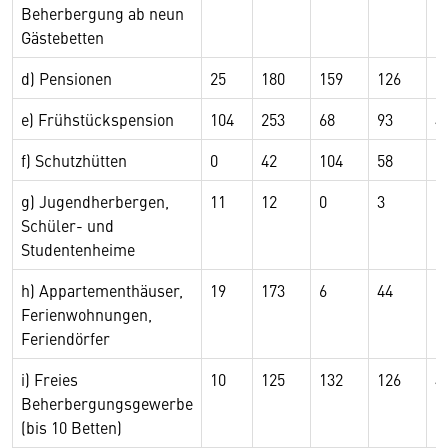
Beherbergung ab neun
Gästebetten
d) Pensionen
25
180
159
126
2
e) Frühstückspension
104
253
68
93
4
f) Schutzhütten
0
42
104
58
6
g) Jugendherbergen,
11
12
0
3
9
Schüler- und
Studentenheime
h) Appartementhäuser,
19
173
6
44
5
Ferienwohnungen,
Feriendörfer
i) Freies
10
125
132
126
4
Beherbergungsgewerbe
(bis 10 Betten)