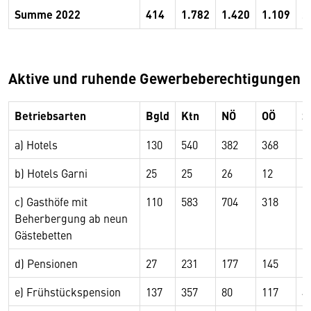
Summe 2022
414
1.782
1.420
1.109
2
Aktive und ruhende Gewerbeberechtigungen
Betriebsarten
Bgld
Ktn
NÖ
OÖ
S
a) Hotels
130
540
382
368
9
b) Hotels Garni
25
25
26
12
7
c) Gasthöfe mit
110
583
704
318
5
Beherbergung ab neun
Gästebetten
d) Pensionen
27
231
177
145
2
e) Frühstückspension
137
357
80
117
4