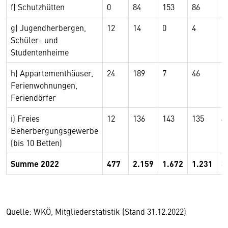
f) Schutzhütten
0
84
153
86
1
g) Jugendherbergen,
12
14
0
4
1
Schüler- und
Studentenheime
h) Appartementhäuser,
24
189
7
46
5
Ferienwohnungen,
Feriendörfer
i) Freies
12
136
143
135
4
Beherbergungsgewerbe
(bis 10 Betten)
Summe 2022
477
2.159
1.672
1.231
3
Quelle: WKÖ, Mitgliederstatistik (Stand 31.12.2022)