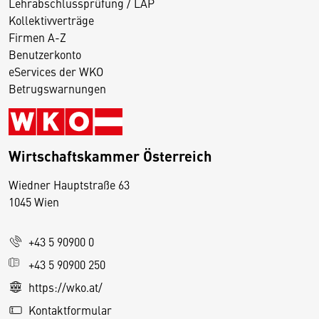
Lehrabschlussprüfung / LAP
Kollektivverträge
Firmen A-Z
Benutzerkonto
eServices der WKO
Betrugswarnungen
Wirtschaftskammer Österreich
Wiedner Hauptstraße 63
D
1045 Wien
i
e
+43 5 90900 0
s
e
+43 5 90900 250
S
https://wko.at/
e
Kontaktformular