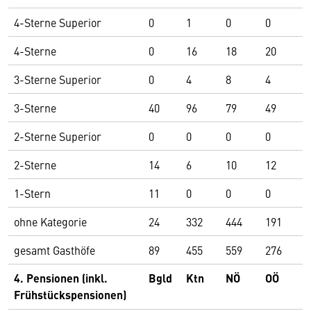
4-Sterne Superior
0
1
0
0
2
4-Sterne
0
16
18
20
3
3-Sterne Superior
0
4
8
4
1
3-Sterne
40
96
79
49
1
2-Sterne Superior
0
0
0
0
1
2-Sterne
14
6
10
12
4
1-Stern
11
0
0
0
2
ohne Kategorie
24
332
444
191
2
gesamt Gasthöfe
89
455
559
276
4
4. Pensionen (inkl.
Bgld
Ktn
NÖ
OÖ
S
Frühstückspensionen)