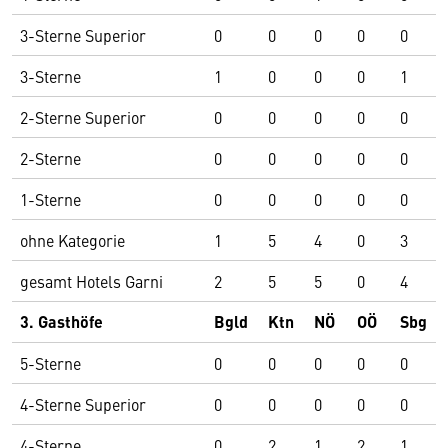
3-Sterne Superior
0
0
0
0
0
3-Sterne
1
0
0
0
1
2-Sterne Superior
0
0
0
0
0
2-Sterne
0
0
0
0
0
1-Sterne
0
0
0
0
0
ohne Kategorie
1
5
4
0
3
gesamt Hotels Garni
2
5
5
0
4
3. Gasthöfe
Bgld
Ktn
NÖ
OÖ
Sbg
5-Sterne
0
0
0
0
0
4-Sterne Superior
0
0
0
0
0
4-Sterne
0
2
1
2
1