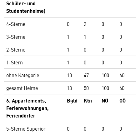
Schüler- und
Studentenheime)
4-Sterne
0
2
0
0
0
3-Sterne
1
1
0
0
3
2-Sterne
1
0
0
0
1
1-Stern
1
0
0
0
1
ohne Kategorie
10
47
100
60
1
gesamt Heime
13
50
100
60
1
6. Appartements,
Bgld
Ktn
NÖ
OÖ
S
Ferienwohnungen,
Feriendörfer
5-Sterne Superior
0
0
0
0
0