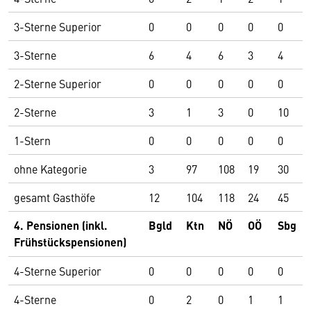
3-Sterne Superior
0
0
0
0
0
3-Sterne
6
4
6
3
4
2-Sterne Superior
0
0
0
0
0
2-Sterne
3
1
3
0
10
1-Stern
0
0
0
0
0
ohne Kategorie
3
97
108
19
30
gesamt Gasthöfe
12
104
118
24
45
4. Pensionen (inkl.
Bgld
Ktn
NÖ
OÖ
Sbg
Frühstückspensionen)
4-Sterne Superior
0
0
0
0
0
4-Sterne
0
2
0
1
1