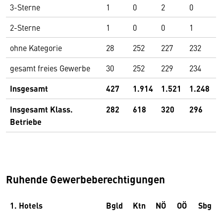
3-Sterne
1
0
2
0
0
2-Sterne
1
0
0
1
0
ohne Kategorie
28
252
227
232
1
gesamt freies Gewerbe
30
252
229
234
1
Insgesamt
427
1.914
1.521
1.248
2
Insgesamt Klass.
282
618
320
296
1
Betriebe
Ruhende Gewerbeberechtigungen
1. Hotels
Bgld
Ktn
NÖ
OÖ
Sbg