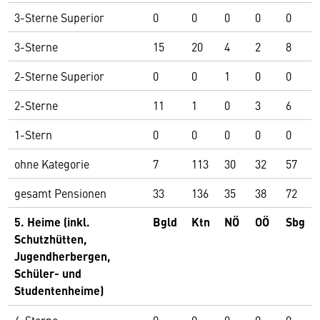
3-Sterne Superior
0
0
0
0
0
3-Sterne
15
20
4
2
8
2-Sterne Superior
0
0
1
0
0
2-Sterne
11
1
0
3
6
1-Stern
0
0
0
0
0
ohne Kategorie
7
113
30
32
57
gesamt Pensionen
33
136
35
38
72
5. Heime (inkl.
Bgld
Ktn
NÖ
OÖ
Sbg
Schutzhütten,
Jugendherbergen,
Schüler- und
Studentenheime)