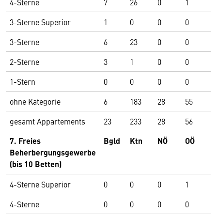
4-Sterne
7
26
0
1
3
3-Sterne Superior
1
0
0
0
0
3-Sterne
6
23
0
0
2
2-Sterne
3
1
0
0
2
1-Stern
0
0
0
0
0
ohne Kategorie
6
183
28
55
5
gesamt Appartements
23
233
28
56
5
7. Freies
Bgld
Ktn
NÖ
OÖ
S
Beherbergungsgewerbe
(bis 10 Betten)
4-Sterne Superior
0
0
0
1
0
4-Sterne
0
0
0
0
0