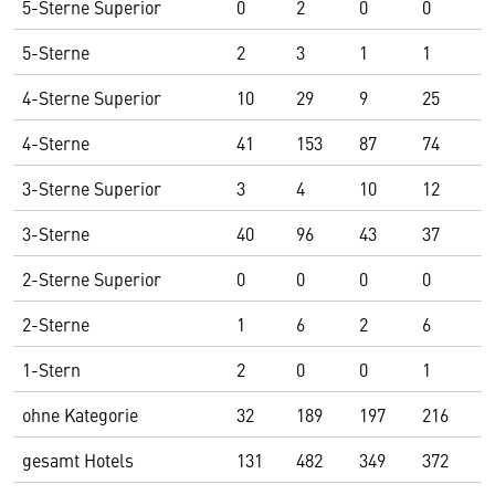
5-Sterne Superior
0
2
0
0
5
5-Sterne
2
3
1
1
9
4-Sterne Superior
10
29
9
25
7
4-Sterne
41
153
87
74
2
3-Sterne Superior
3
4
10
12
1
3-Sterne
40
96
43
37
1
2-Sterne Superior
0
0
0
0
0
2-Sterne
1
6
2
6
7
1-Stern
2
0
0
1
1
ohne Kategorie
32
189
197
216
3
gesamt Hotels
131
482
349
372
9