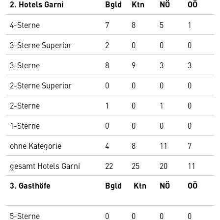
2. Hotels Garni
Bgld
Ktn
NÖ
OÖ
S
4-Sterne
7
8
5
1
1
3-Sterne Superior
2
0
0
0
0
3-Sterne
8
9
3
3
2
2-Sterne Superior
0
0
0
0
0
2-Sterne
1
0
1
0
0
1-Sterne
0
0
0
0
0
ohne Kategorie
4
8
11
7
3
gesamt Hotels Garni
22
25
20
11
6
3. Gasthöfe
Bgld
Ktn
NÖ
OÖ
S
5-Sterne
0
0
0
0
0