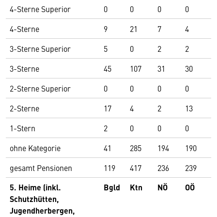
4-Sterne Superior
0
0
0
0
1
4-Sterne
9
21
7
4
1
3-Sterne Superior
5
0
2
2
2
3-Sterne
45
107
31
30
1
2-Sterne Superior
0
0
0
0
0
2-Sterne
17
4
2
13
6
1-Stern
2
0
0
0
3
ohne Kategorie
41
285
194
190
4
gesamt Pensionen
119
417
236
239
6
5. Heime (inkl.
Bgld
Ktn
NÖ
OÖ
S
Schutzhütten,
Jugendherbergen,