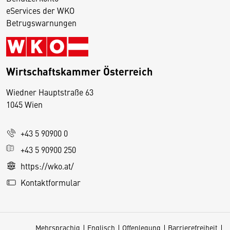
eServices der WKO
Betrugswarnungen
Wirtschaftskammer Österreich
Wiedner Hauptstraße 63
D
1045 Wien
i
e
+43 5 90900 0
s
e
+43 5 90900 250
S
https://wko.at/
e
Kontaktformular
it
e
v
Mehrsprachig
Englisch
Offenlegung
Barrierefreiheit