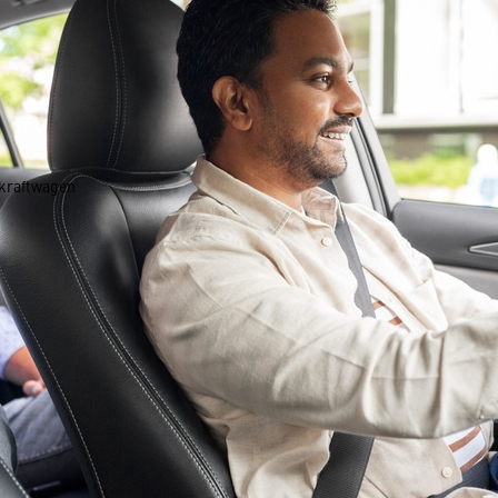
kraftwagen
­