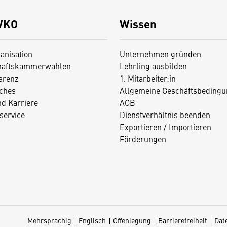
WKO
Wissen
anisation
Unternehmen gründen
haftskammerwahlen
Lehrling ausbilden
arenz
1. Mitarbeiter:in
iches
Allgemeine Geschäftsbedingu
nd Karriere
AGB
service
Dienstverhältnis beenden
Exportieren / Importieren
Förderungen
Mehrsprachig
Englisch
Offenlegung
Barrierefreiheit
Dat