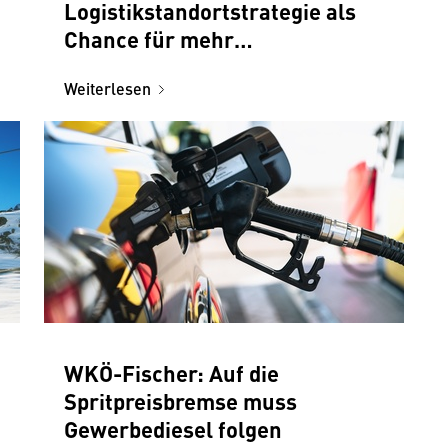
Logistikstandortstrategie als
Chance für mehr
Wettbewerbsfähigkeit und
Weiterlesen
Sichtbarkeit der Branche
WKÖ-Fischer: Auf die
Spritpreisbremse muss
Gewerbediesel folgen