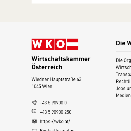
Die 
Wirtschaftskammer
Die Org
Österreich
Wirtsc
D
Transp
Wiedner Hauptstraße 63
i
Rechtl
1045 Wien
Jobs u
e
Medien
s
+43 5 90900 0
e
+43 5 90900 250
S
e
https://wko.at/
it
Kontaktformular