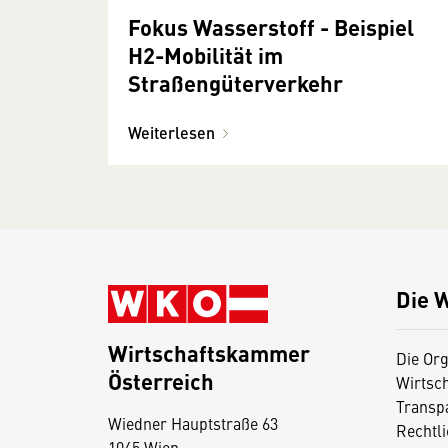
Fokus Wasserstoff - Beispiel
H2-Mobilität im
Straßengüterverkehr
Weiterlesen
Die 
Wirtschaftskammer
Die Org
Österreich
Wirtsc
D
Transp
Wiedner Hauptstraße 63
i
Rechtl
1045 Wien