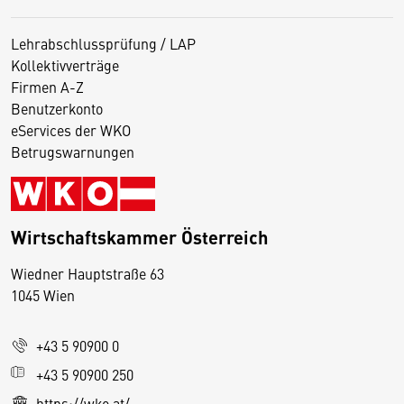
Lehrabschlussprüfung / LAP
Kollektivverträge
Firmen A-Z
Benutzerkonto
eServices der WKO
Betrugswarnungen
Wirtschaftskammer Österreich
Wiedner Hauptstraße 63
D
1045 Wien
i
e
+43 5 90900 0
s
e
+43 5 90900 250
S
https://wko.at/