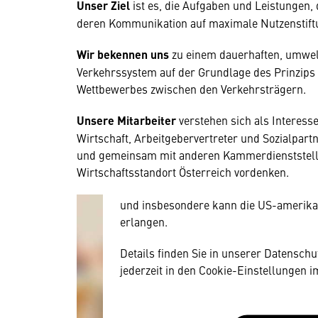
Unser Ziel
ist es, die Aufgaben und Leistungen,
deren Kommunikation auf maximale Nutzenstiftu
Wir bekennen uns
zu einem dauerhaften, umwelt
Verkehrssystem auf der Grundlage des Prinzips d
Wettbewerbes zwischen den Verkehrsträgern.
Wir benötigen Ihre Zustim
Unsere Mitarbeiter
verstehen sich als Interesse
Hier würden wir Ihnen gerne einen exte
Wirtschaft, Arbeitgebervertreter und Sozialpar
allerdings Ihre Zustimmung, da Ihr Br
und gemeinsam mit anderen Kammerdienststelle
Geräten und Nutzerverhalten mitunter 
Wirtschaftsstandort Österreich vordenken.
Diese Daten unterliegen keinem dem 
und insbesondere kann die US-amerika
erlangen.
Details finden Sie in unserer Datensch
jederzeit in den Cookie-Einstellungen 