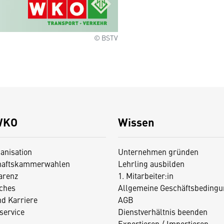
© BSTV
WKO
Wissen
anisation
Unternehmen gründen
haftskammerwahlen
Lehrling ausbilden
arenz
1. Mitarbeiter:in
iches
Allgemeine Geschäftsbedingu
nd Karriere
AGB
service
Dienstverhältnis beenden
Exportieren / Importieren