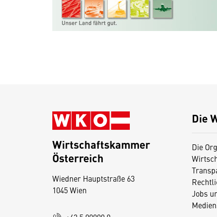
Die 
Wirtschaftskammer
Die Org
Österreich
Wirtsc
D
Transp
Wiedner Hauptstraße 63
i
Rechtl
1045 Wien
Jobs u
e
Medien
s
+43 5 90900 0