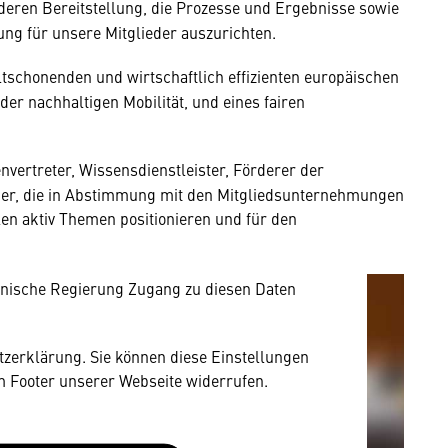
 deren Bereitstellung, die Prozesse und Ergebnisse sowie
ng für unsere Mitglieder auszurichten.
schonenden und wirtschaftlich effizienten europäischen
er nachhaltigen Mobilität, und eines fairen
mung
nvertreter, Wissensdienstleister, Förderer der
rnen Inhalt anzeigen. Dafür benötigen wir
tner, die in Abstimmung mit den Mitgliedsunternehmungen
owser personenbezogene technische Daten zu
n aktiv Themen positionieren und für den
mit US-amerikanischen Anbietern austauscht.
EU-Datenschutzrecht angemessenen Schutzniveau
nische Regierung Zugang zu diesen Daten
utzerklärung. Sie können diese Einstellungen
im Footer unserer Webseite widerrufen.