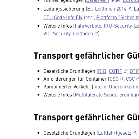
Ladungssicherung (
EU Leitlinien 2014
,
La
CTU Code Info EN
,
Plattform "Sicher t
Weitere Infos (
Fahrverbote
,
IRU-Security-Le
VCI-Security-Leitfaden
)
Transport gefährlicher Gü
Gesetzliche Grundlagen (
RID
,
COTIF
,
OTI
Anforderungen für Container (
CSG
,
CSC
Kombinierter Verkehr (
intern. Übereinkom
Weitere Infos (
Multilaterale Sonderereinba
Transport gefährlicher Güt
Gesetzliche Grundlagen (
Luftfahrtgesetz
,