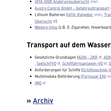
IATA-DGR Änderungsübersicht
Austro Control GmbH - Gefahrguttransport
Lithium Batterien (
IATA-Ratgeber
,
Tra
Übersicht
)
Weitere Infos
(z.B. E-Zigaretten, Hoverboards
Transport auf dem Wasser
Gesetzliche Grundlagen (
ADN - ZKR
,
ADN
,
SeeSchFVO
,
Schifffahrtsanlagen-VO
,
Anforderungen für Schiffe (
Schiffstechnik-V
Multimodale Beförderung
(Formular EN)
IMO
»
Archiv