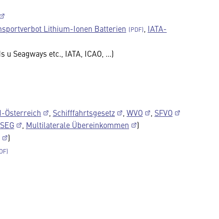
nsportverbot Lithium-Ionen Batterien
,
IATA-
 u Seagways etc., IATA, ICAO, ...)
-Österreich
,
Schifffahrtsgesetz
,
WVO
,
SFVO
SSEG
,
Multilaterale Übereinkommen
)
)