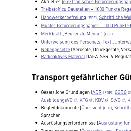
Aktuelles (
elektronisches Beförderungspap
Treibstoff zu Baustellen – 1000 Punkte Re
Handwerkerbefreiung
,
Schriftliche W
Muster Beförderungspapier – 1000 Punkte 
Merkblatt „Begrenzte Menge“
Unterweisung des Personals
,
Text „Unterw
Nebengesetze
(Aerosole, Druckgeräte, Vers
Radioaktives Material
(IAEA-SSR-6-Regulat
Transport gefährlicher Gü
Gesetzliche Grundlagen (
ADR
,
GGBG
AusbildungsVO
,
KFG
,
KDV
,
StVO
,
K
Begleitdokumente (
Übersicht
,
Schrift
Sprachen,
Ausrüstungserfordernisse (
Ausrüstung für
Tunnelregelungen (
Österreich
,
Eurotu