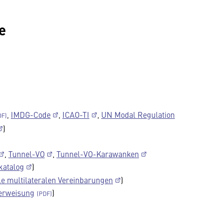
e
,
IMDG-Code
,
ICAO-TI
,
UN Modal Regulation
)
,
Tunnel-VO
,
Tunnel-VO-Karawanken
katalog
)
le multilateralen Vereinbarungen
)
erweisung
)