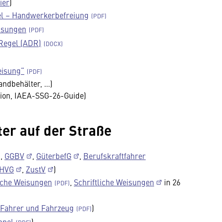
ier
)
gel – Handwerkerbefreiung
eisungen
Regel (ADR)
eisung“
andbehälter, …)
ion, IAEA-SSG-26-Guide)
ter auf der Straße
,
GGBV
,
GüterbefG
,
Berufskraftfahrer
HVG
,
ZustV
)
liche Weisungen
,
Schriftliche Weisungen
in 26
 Fahrer und Fahrzeug
)
nnel
)