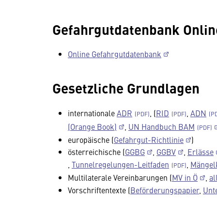
Gefahrgutdatenbank Onlin
Online Gefahrgutdatenbank
Gesetzliche Grundlagen
internationale
ADR
, (
RID
,
ADN
(Orange Book)
,
UN Handbuch BAM
europäische (
Gefahrgut-Richtlinie
)
österreichische (
GGBG
,
GGBV
,
Erlässe
,
Tunnelregelungen-Leitfaden
,
Mängel
Multilaterale Vereinbarungen (
MV in Ö
,
al
Vorschriftentexte (
Beförderungspapier
,
Unt