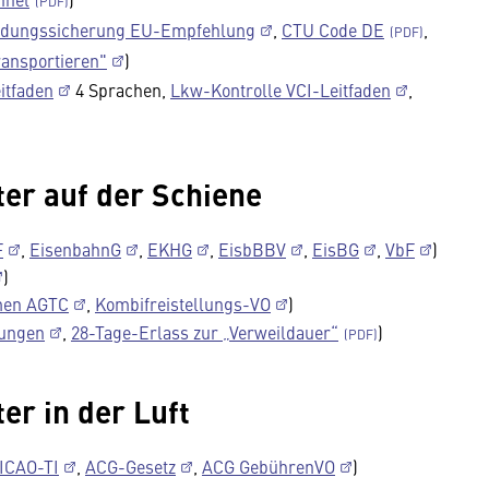
dungssicherung EU-Empfehlung
,
CTU Code DE
,
ransportieren"
)
itfaden
4 Sprachen,
Lkw-Kontrolle VCI-Leitfaden
,
ter auf der Schiene
F
,
EisenbahnG
,
EKHG
,
EisbBBV
,
EisBG
,
VbF
)
)
men AGTC
,
Kombifreistellungs-VO
)
rungen
,
28-Tage-Erlass zur „Verweildauer“
)
er in der Luft
ICAO-TI
,
ACG-Gesetz
,
ACG GebührenVO
)