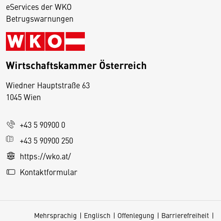
eServices der WKO
Betrugswarnungen
Wirtschaftskammer Österreich
Wiedner Hauptstraße 63
D
1045 Wien
i
e
+43 5 90900 0
s
e
+43 5 90900 250
S
https://wko.at/
e
Kontaktformular
it
e
v
Mehrsprachig
Englisch
Offenlegung
Barrierefreiheit
e