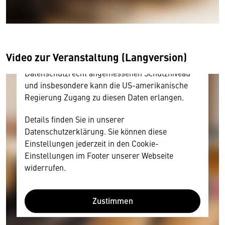
Inhalt anzeigen. Dafür benötigen wir allerdings
Ihre Zustimmung, da Ihr Browser
personenbezogene technische Daten zu Geräten
und Nutzerverhalten mitunter mit US-
amerikanischen Anbietern austauscht.
Video zur Veranstaltung (Langversion)
Diese Daten unterliegen keinem dem EU-
Datenschutzrecht angemessenen Schutzniveau
und insbesondere kann die US-amerikanische
Regierung Zugang zu diesen Daten erlangen.
Details finden Sie in unserer
Datenschutzerklärung. Sie können diese
Einstellungen jederzeit in den Cookie-
Einstellungen im Footer unserer Webseite
widerrufen.
Zustimmen