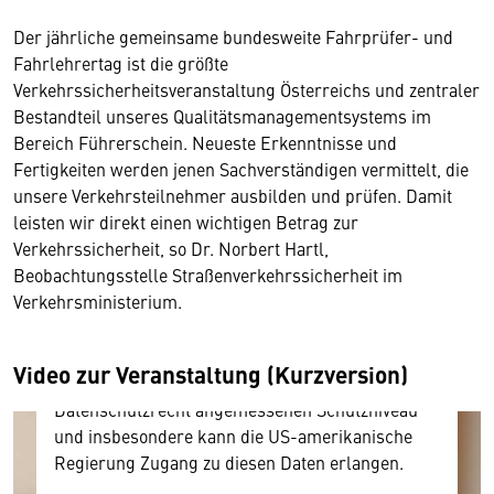
Der jährliche gemeinsame bundesweite Fahrprüfer- und
Fahrlehrertag ist die größte
Verkehrssicherheitsveranstaltung Österreichs und zentraler
Bestandteil unseres Qualitätsmanagementsystems im
Bereich Führerschein. Neueste Erkenntnisse und
Fertigkeiten werden jenen Sachverständigen vermittelt, die
Wir benötigen Ihre Zustimmung
unsere Verkehrsteilnehmer ausbilden und prüfen. Damit
leisten wir direkt einen wichtigen Betrag zur
Hier würden wir Ihnen gerne einen externen
Verkehrssicherheit, so Dr. Norbert Hartl,
Inhalt anzeigen. Dafür benötigen wir allerdings
Beobachtungsstelle Straßenverkehrssicherheit im
Ihre Zustimmung, da Ihr Browser
Verkehrsministerium.
personenbezogene technische Daten zu Geräten
und Nutzerverhalten mitunter mit US-
amerikanischen Anbietern austauscht.
Video zur Veranstaltung (Kurzversion)
Diese Daten unterliegen keinem dem EU-
Datenschutzrecht angemessenen Schutzniveau
und insbesondere kann die US-amerikanische
Regierung Zugang zu diesen Daten erlangen.