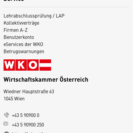
Lehrabschlussprüfung / LAP
Kollektivverträge
Firmen A-Z
Benutzerkonto
eServices der WKO
Betrugswarnungen
Wirtschaftskammer Österreich
Wiedner Hauptstraße 63
D
1045 Wien
i
e
+43 5 90900 0
s
e
+43 5 90900 250
S