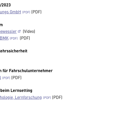
2/2023
atungs GmbH
(PDF)
um
Gewessler
(Video)
, BMK
(PDF)
ehrssicherheit
n für Fahrschulunternehmer
G
(PDF)
 beim Lernsetting
ychologie, Lernforschung
(PDF)