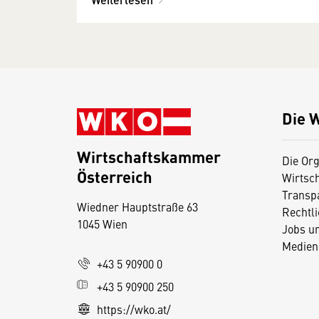
Die 
Wirtschaftskammer
Die Org
Österreich
Wirtsc
D
Transp
Wiedner Hauptstraße 63
i
Rechtl
1045 Wien
Jobs u
e
Medien
s
+43 5 90900 0
e
+43 5 90900 250
S
e
https://wko.at/