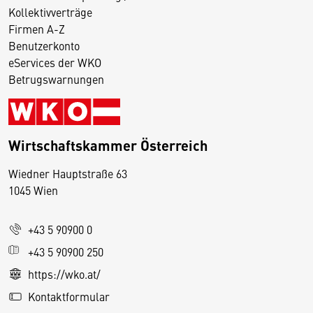
Kollektivverträge
Firmen A-Z
Benutzerkonto
eServices der WKO
Betrugswarnungen
Wirtschaftskammer Österreich
Wiedner Hauptstraße 63
D
1045 Wien
i
e
+43 5 90900 0
s
e
+43 5 90900 250
S
https://wko.at/
e
Kontaktformular
it