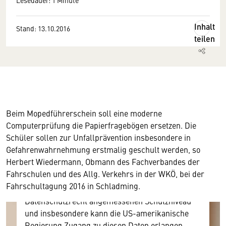
Lesedauer: 1 Minute
Inhalt
Stand: 13.10.2016
teilen
Wir benötigen Ihre Zustimmung
Beim Mopedführerschein soll eine moderne
Hier würden wir Ihnen gerne einen externen
Computerprüfung die Papierfragebögen ersetzen. Die
Inhalt anzeigen. Dafür benötigen wir allerdings
Schüler sollen zur Unfallprävention insbesondere in
Ihre Zustimmung, da Ihr Browser
Gefahrenwahrnehmung erstmalig geschult werden, so
personenbezogene technische Daten zu Geräten
Herbert Wiedermann, Obmann des Fachverbandes der
und Nutzerverhalten mitunter mit US-
Fahrschulen und des Allg. Verkehrs in der WKÖ, bei der
amerikanischen Anbietern austauscht.
Fahrschultagung 2016 in Schladming.
Diese Daten unterliegen keinem dem EU-
Datenschutzrecht angemessenen Schutzniveau
und insbesondere kann die US-amerikanische
Regierung Zugang zu diesen Daten erlangen.