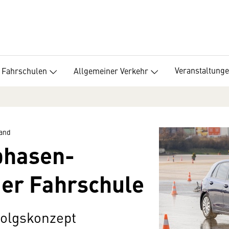
Veranstaltung
Fahrschulen
Allgemeiner Verkehr
band
phasen­
der Fahrschule
folgskonzept