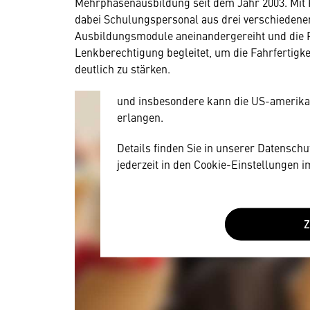
Wir benötigen Ihre Zustim
Mehrphasenausbildung seit dem Jahr 2003. Mit 
dabei Schulungspersonal aus drei verschiedenen
Hier würden wir Ihnen gerne einen exte
Ausbildungsmodule aneinandergereiht und die F
allerdings Ihre Zustimmung, da Ihr Br
Lenkberechtigung begleitet, um die Fahrfertigk
Geräten und Nutzerverhalten mitunter 
deutlich zu stärken.
Diese Daten unterliegen keinem dem 
und insbesondere kann die US-amerika
erlangen.
Details finden Sie in unserer Datensch
jederzeit in den Cookie-Einstellungen 