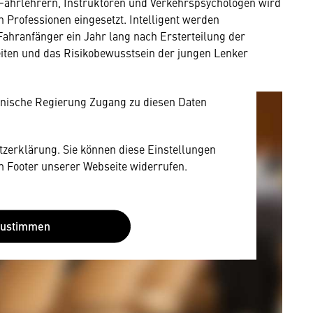
mung
Fahrlehrern, Instruktoren und Verkehrspsychologen wird
 Professionen eingesetzt. Intelligent werden
rnen Inhalt anzeigen. Dafür benötigen wir
ahranfänger ein Jahr lang nach Ersterteilung der
owser personenbezogene technische Daten zu
eiten und das Risikobewusstsein der jungen Lenker
mit US-amerikanischen Anbietern austauscht.
EU-Datenschutzrecht angemessenen Schutzniveau
nische Regierung Zugang zu diesen Daten
utzerklärung. Sie können diese Einstellungen
im Footer unserer Webseite widerrufen.
Zustimmen