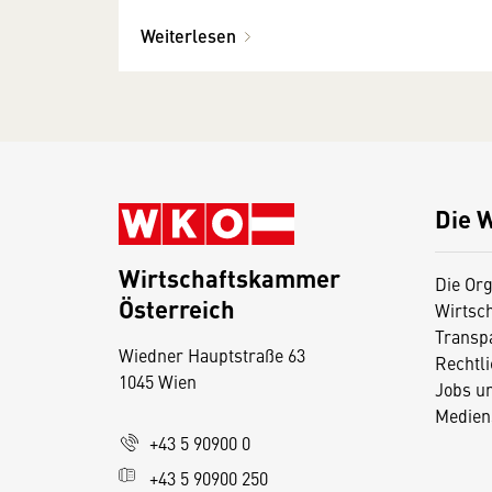
Weiterlesen
Die 
Wirtschaftskammer
Die Org
Österreich
Wirtsc
D
Transp
Wiedner Hauptstraße 63
i
Rechtl
1045 Wien
Jobs u
e
Medien
s
+43 5 90900 0
e
+43 5 90900 250
S